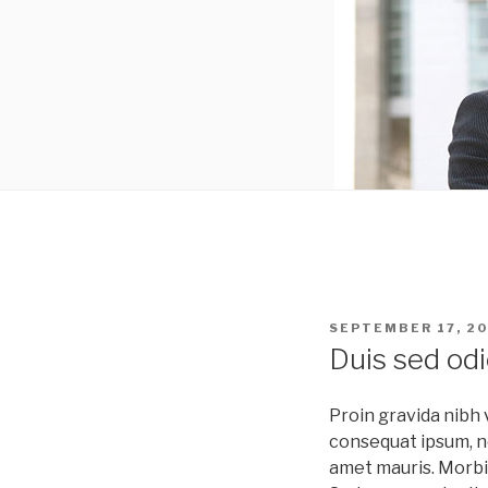
POSTED
SEPTEMBER 17, 20
ON
Duis sed odi
Proin gravida nibh v
consequat ipsum, nec
amet mauris. Morbi 