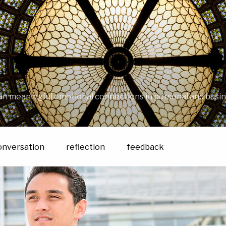
an meaningful emotional connections in personal and busin
onversation
reflection
feedback