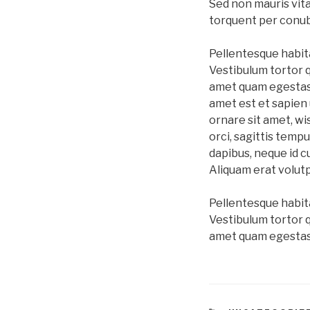
Sed non mauris vita
torquent per conub
Pellentesque habit
Vestibulum tortor q
amet quam egestas s
amet est et sapien
ornare sit amet, w
orci, sagittis tempu
dapibus, neque id c
Aliquam erat volutpa
Pellentesque habit
Vestibulum tortor q
amet quam egestas s