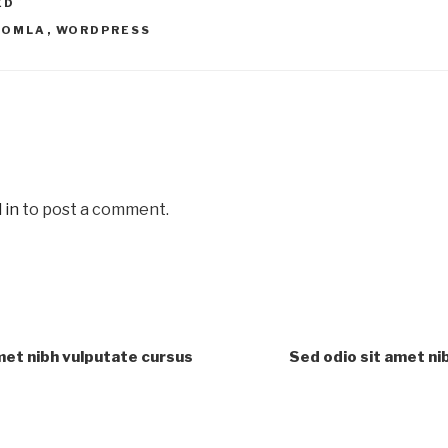
ED
OOMLA
,
WORDPRESS
 in
to post a comment.
amet nibh vulputate cursus
Sed odio sit amet ni