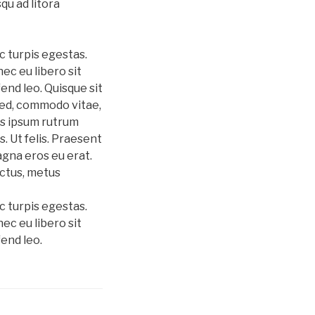
qu ad litora
c turpis egestas.
ec eu libero sit
end leo. Quisque sit
sed, commodo vitae,
os ipsum rutrum
s. Ut felis. Praesent
agna eros eu erat.
uctus, metus
c turpis egestas.
ec eu libero sit
end leo.