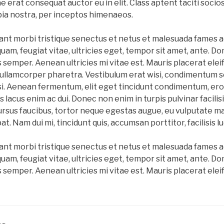
e erat consequat auctor eu in elit. Class aptent taciti socios
ia nostra, per inceptos himenaeos.
ant morbi tristique senectus et netus et malesuada fames a
uam, feugiat vitae, ultricies eget, tempor sit amet, ante. Don
emper. Aenean ultricies mi vitae est. Mauris placerat eleif
 ullamcorper pharetra. Vestibulum erat wisi, condimentum 
isi. Aenean fermentum, elit eget tincidunt condimentum, er
s lacus enim ac dui. Donec non enim in turpis pulvinar facilisi
ursus faucibus, tortor neque egestas augue, eu vulputate m
t. Nam dui mi, tincidunt quis, accumsan porttitor, facilisis l
ant morbi tristique senectus et netus et malesuada fames a
uam, feugiat vitae, ultricies eget, tempor sit amet, ante. Don
emper. Aenean ultricies mi vitae est. Mauris placerat eleif