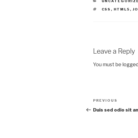
CATEGORIES
UNCATEGORIZ
TAGS
CSS
,
HTML5
,
J
Leave a Reply
You must be
logged
Post
Previous
PREVIOUS
navigation
Post
Duis sed odio sit 