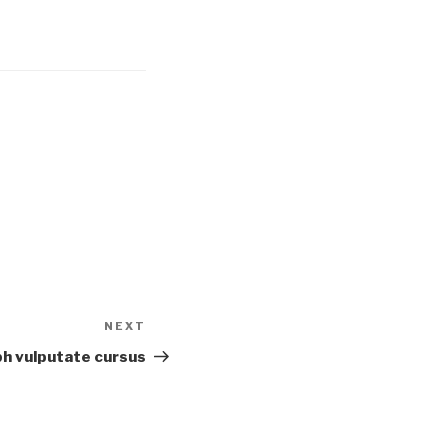
NEXT
Next
Post
bh vulputate cursus