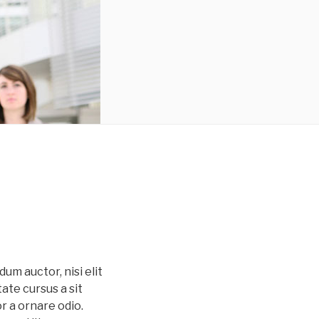
dum auctor, nisi elit
tate cursus a sit
r a ornare odio.