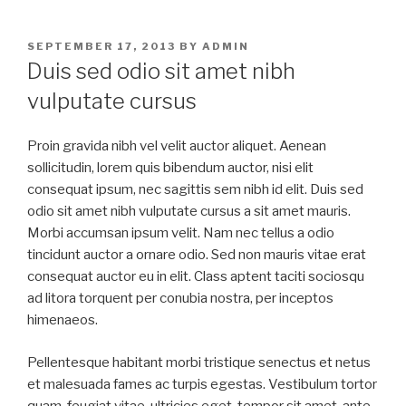
POSTED
SEPTEMBER 17, 2013
BY
ADMIN
ON
Duis sed odio sit amet nibh
vulputate cursus
Proin gravida nibh vel velit auctor aliquet. Aenean
sollicitudin, lorem quis bibendum auctor, nisi elit
consequat ipsum, nec sagittis sem nibh id elit. Duis sed
odio sit amet nibh vulputate cursus a sit amet mauris.
Morbi accumsan ipsum velit. Nam nec tellus a odio
tincidunt auctor a ornare odio. Sed non mauris vitae erat
consequat auctor eu in elit. Class aptent taciti sociosqu
ad litora torquent per conubia nostra, per inceptos
himenaeos.
Pellentesque habitant morbi tristique senectus et netus
et malesuada fames ac turpis egestas. Vestibulum tortor
quam, feugiat vitae, ultricies eget, tempor sit amet, ante.