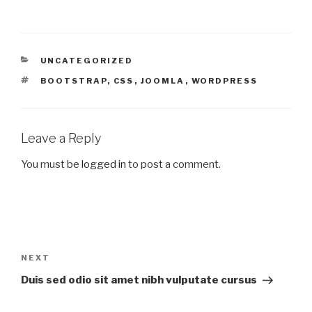
CATEGORIES
UNCATEGORIZED
TAGS
BOOTSTRAP
,
CSS
,
JOOMLA
,
WORDPRESS
Leave a Reply
You must be
logged in
to post a comment.
Post
navigation
Next
NEXT
Post
Duis sed odio sit amet nibh vulputate cursus